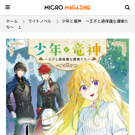
ホーム
ライトノベル
少年と竜神 ～王子と過保護な護衛た
ち～ １