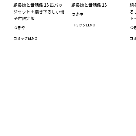
組長娘と世話係 15 缶バッ
組長娘と世話係 15
組
ジセット＋描き下ろし小冊
ろ
つきや
子付限定版
ト
コミックELMO
つきや
つ
コミックELMO
コミ