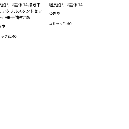
長娘と世話係 14 描き下
組長娘と世話係 14
しアクリルスタンドセッ
つきや
＋小冊子付限定版
コミックELMO
きや
ックELMO