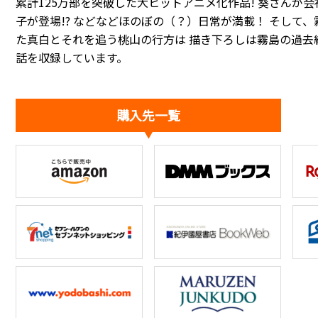
累計125万部を突破した大ヒットアニメ化作品! 葵さんが
子が登場!? などなどほのぼの（？）日常が満載！ そして
た真白とそれを追う桃山の行方は―― 描き下ろしは霧島の過去編再
話を収録しています。
購入先一覧