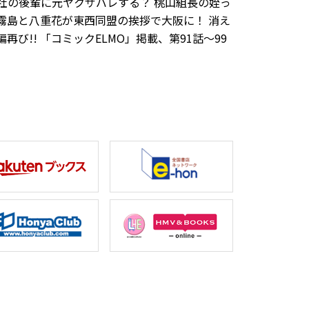
会社の後輩に元ヤクザバレする？ 桃山組長の姪っ
、霧島と八重花が東西同盟の挨拶で大阪に！ 消え
び!! 「コミックELMO」掲載、第91話～99