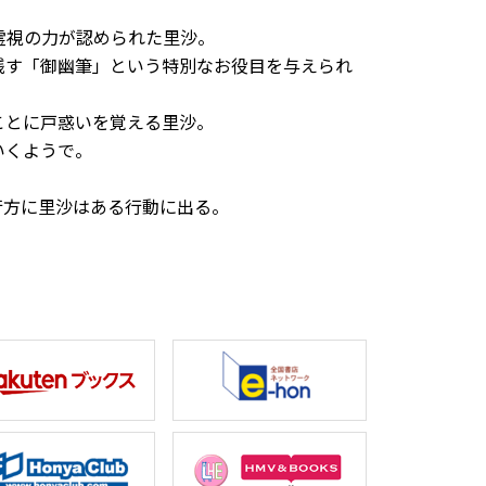
霊視の力が認められた里沙。
残す「御幽筆」という特別なお役目を与えられ
ことに戸惑いを覚える里沙。
ようで――。
方に里沙はある行動に出る――。