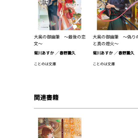
大奥の御幽筆 ～最後の恋
大奥の御幽筆 ～偽り
文～
と真の燈火～
菊川あすか
春野薫久
菊川あすか
春野薫久
ことのは文庫
ことのは文庫
関連書籍