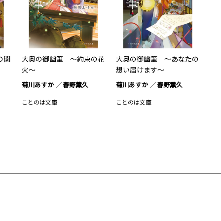
の闇
大奥の御幽筆 ～約束の花
大奥の御幽筆 ～あなたの
火～
想い届けます～
菊川あすか
春野薫久
菊川あすか
春野薫久
ことのは文庫
ことのは文庫