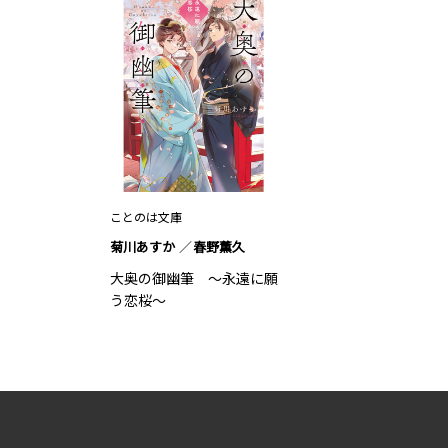
ことのは文庫
菊川あすか
春野薫久
大奥の御幽筆 ～永遠に願
う恋桜～