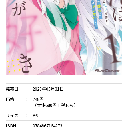
発売日
2023年05月31日
価格
748円
（本体680円＋税10%）
サイズ
B6
ISBN
9784867164273