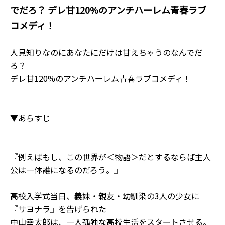
でだろ？ デレ甘120%のアンチハーレム青春ラブ
コメディ！
人見知りなのにあなたにだけは甘えちゃうのなんでだ
ろ？
デレ甘120%のアンチハーレム青春ラブコメディ！
▼あらすじ
『例えばもし、この世界が＜物語＞だとするならば主人
公は一体誰になるのだろう――。』
高校入学式当日、義妹・親友・幼馴染の3人の少女に
『サヨナラ』を告げられた
中山幸太郎は、一人孤独な高校生活をスタートさせる。