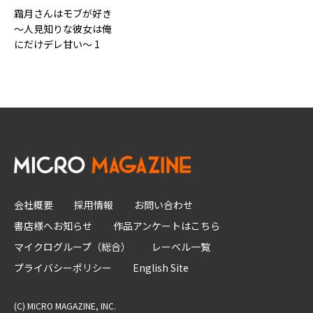
霜月さんはモブが好き
～人見知りな彼女は俺
にだけデレ甘い～ 1
会社概要
採用情報
お問い合わせ
書店様へお知らせ
作品アンケートはこちら
マイクログループ（総合）
レーベル一覧
プライバシーポリシー
English Site
(C) MICRO MAGAZINE, INC.