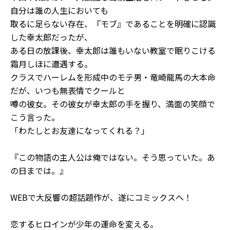
自分は誰の人生においても
取るに足らない存在、『モブ』であることを明確に認識
した幸太郎だったが、
ある日の放課後、幸太郎は誰もいない教室で眠りこける
霜月しほに遭遇する。
クラスでハーレムを形成中のモテ男・竜崎龍馬の大本命
だが、いつも無表情でクールと
噂の彼女。その彼女が幸太郎の手を握り、満面の笑顔で
こう言った。
「わたしとお友達になってくれる？」
『この物語の主人公は俺ではない。そう思っていた。あ
の日までは――。』
WEBで大反響の超話題作が、遂にコミックスへ！
恋するヒロインが少年の運命を変える――。