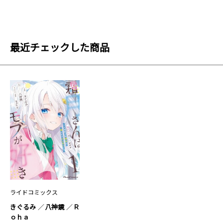
最近チェックした商品
ライドコミックス
きぐるみ
八神鏡
Ｒ
ｏｈａ