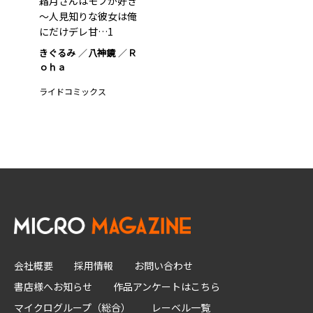
霜月さんはモブが好き
～人見知りな彼女は俺
にだけデレ甘…1
きぐるみ
八神鏡
Ｒ
ｏｈａ
ライドコミックス
会社概要
採用情報
お問い合わせ
書店様へお知らせ
作品アンケートはこちら
マイクログループ（総合）
レーベル一覧