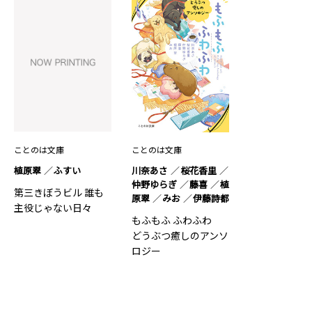
ことのは文庫
ことのは文庫
植原翠
ふすい
川奈あさ
桜花香里
仲野ゆらぎ
藤喜
植
第三きぼうビル 誰も
原翠
みお
伊藤詩都
主役じゃない日々
もふもふ ふわふわ
どうぶつ癒しのアンソ
ロジー