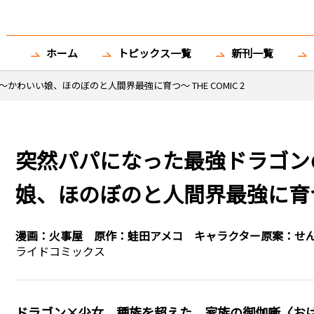
ホーム
トピックス一覧
新刊一覧
わいい娘、ほのぼのと人間界最強に育つ～ THE COMIC 2
突然パパになった最強ドラゴン
娘、ほのぼのと人間界最強に育つ～ 
漫画：
火事屋
原作：
蛙田アメコ
キャラクター原案：
せ
ライドコミックス
ドラゴン×少女。種族を超えた、家族の御伽噺〈お