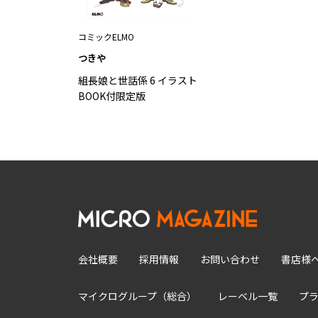
コミックELMO
つきや
組長娘と世話係 6 イラスト
BOOK付限定版
会社概要
採用情報
お問い合わせ
書店様
マイクログループ（総合）
レーベル一覧
プ