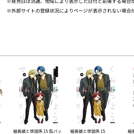
※発売日は流通、地域により表示した日付と前後する場合
※外部サイトの登録状況によりページが表示されない場合
組長娘と世話係 15 缶バッ
組長娘と世話係 15
組