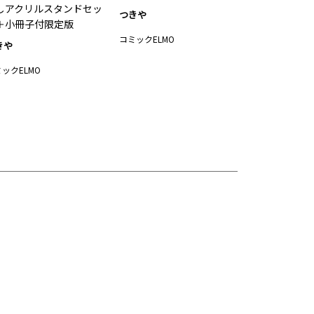
しアクリルスタンドセッ
つきや
＋小冊子付限定版
コミックELMO
きや
ックELMO