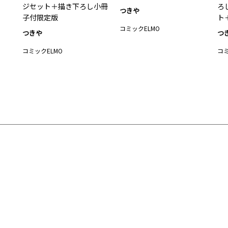
ジセット＋描き下ろし小冊
ろ
つきや
子付限定版
ト
コミックELMO
つきや
つ
コミックELMO
コミ