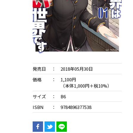
発売日
2018年05月30日
価格
1,100円
（本体1,000円＋税10%）
サイズ
B6
ISBN
9784896377538