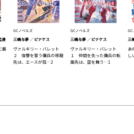
GCノベルズ
GCノベルズ
G
孟達
三嶋与夢
ピナケス
三嶋与夢
ピナケス
三
に厳
ヴァルキリー・バレット
ヴァルキリー・バレット
あ
２ 復讐を誓う傭兵の移籍
１ 仲間を失った傭兵の転
し
先は、エースが孤…2
属先は、空を舞う…1