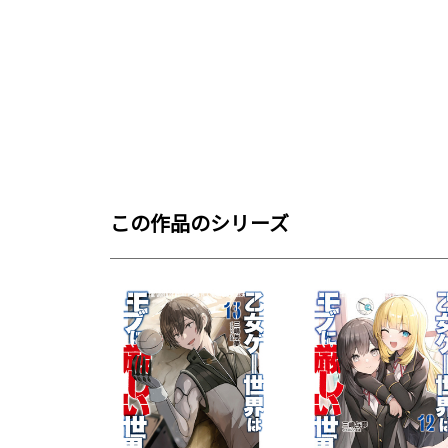
この作品のシリーズ