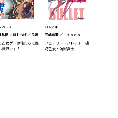
Cノベルズ
GCN文庫
嶋与夢
悠井もげ
孟達
三嶋与夢
ｉｔａｃｏ
の乙女ゲーは俺たちに厳
フェアリー・バレット－機
い世界です 5
巧乙女と偽獣兵士－