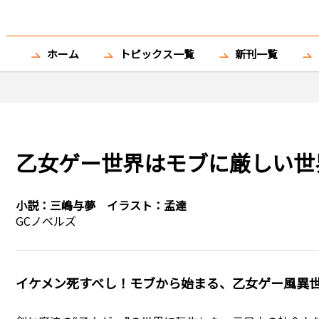
ホーム
トピックス一覧
新刊一覧
乙女ゲー世界はモブに厳しい世界
小説：
三嶋与夢
イラスト：
孟達
GCノベルズ
イケメン死すべし！モブから始まる、乙女ゲー風異