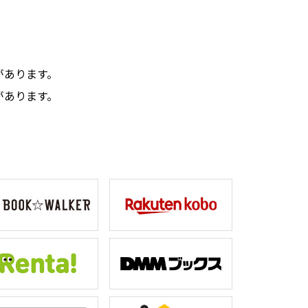
。
があります。
があります。