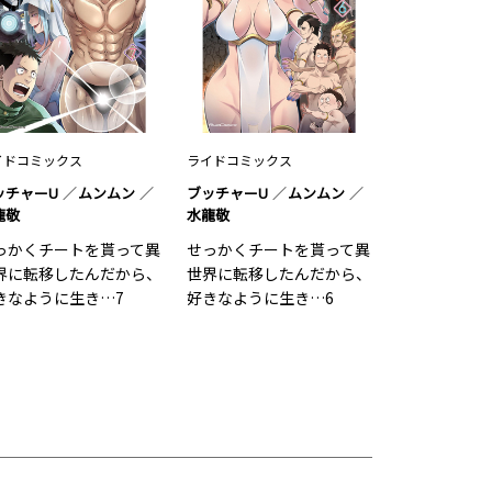
イドコミックス
ライドコミックス
ッチャーU
ムンムン
ブッチャーU
ムンムン
龍敬
水龍敬
っかくチートを貰って異
せっかくチートを貰って異
界に転移したんだから、
世界に転移したんだから、
きなように生き…7
好きなように生き…6