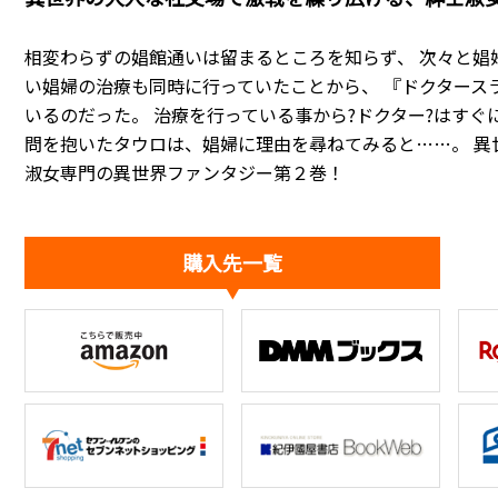
相変わらずの娼館通いは留まるところを知らず、 次々と娼
い娼婦の治療も同時に行っていたことから、 『ドクタース
いるのだった。 治療を行っている事から?ドクター?はすぐ
問を抱いたタウロは、娼婦に理由を尋ねてみると……。 異
淑女専門の異世界ファンタジー第２巻！
購入先一覧