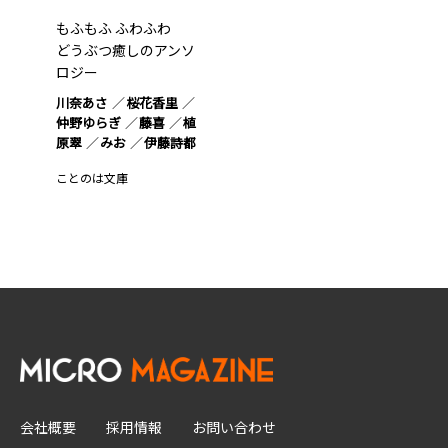
もふもふ ふわふわ
どうぶつ癒しのアンソ
ロジー
川奈あさ
桜花香里
仲野ゆらぎ
藤喜
植
原翠
みお
伊藤詩都
ことのは文庫
会社概要
採用情報
お問い合わせ