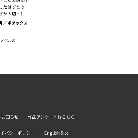
ざした公爵閣下
したはずなの
ぜか大切…1
栗
ボダックス
ルノベルズ
へお知らせ
作品アンケートはこちら
ライバシーポリシー
English Site