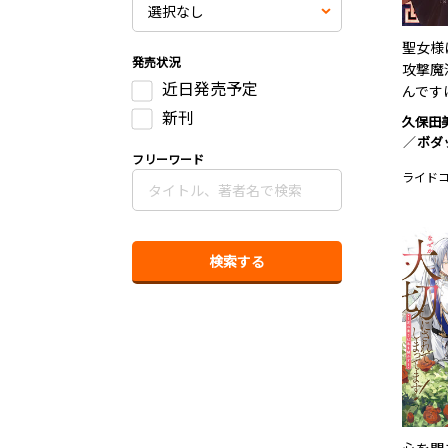
聖女様
発売状況
攻撃魔
近日発売予定
んです
新刊
久保田
ボダ
フリーワード
ライド