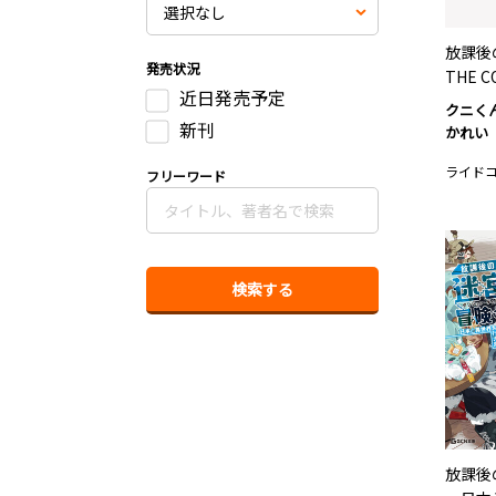
放課後
発売状況
THE C
近日発売予定
クニく
新刊
かれい
ライド
フリーワード
放課後