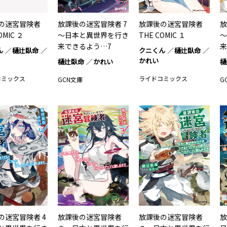
の迷宮冒険者
放課後の迷宮冒険者 7
放課後の迷宮冒険者
放
OMIC ２
～日本と異世界を行き
THE COMIC １
～
来できるよう…7
来
ん
樋辻臥命
クニくん
樋辻臥命
かれい
樋辻臥命
かれい
樋
コミックス
ライドコミックス
GCN文庫
G
の迷宮冒険者 4
放課後の迷宮冒険者
放課後の迷宮冒険者
放