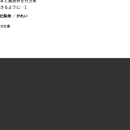
本と異世界を行き来
きるように…1
辻臥命
かれい
CN文庫