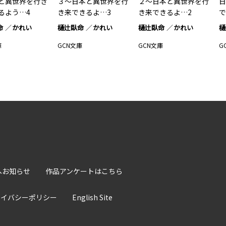
と異世界を行き
３～日本と異世界を行
２～日本と異世界を行
日
るよう…4
き来できるよ…3
き来できるよ…2
で
命
かれい
樋辻臥命
かれい
樋辻臥命
かれい
樋
庫
GCN文庫
GCN文庫
G
へお知らせ
作品アンケートはこちら
ライバシーポリシー
English Site