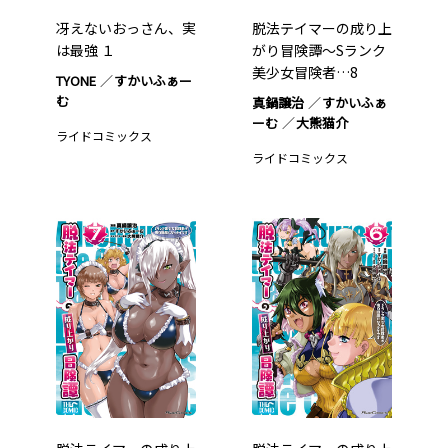
冴えないおっさん、実
脱法テイマーの成り上
は最強 １
がり冒険譚～Sランク
美少女冒険者…8
TYONE
すかいふぁー
む
真鍋譲治
すかいふぁ
ーむ
大熊猫介
ライドコミックス
ライドコミックス