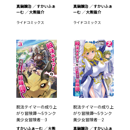
真鍋譲治
すかいふぁ
真鍋譲治
すかいふぁ
ーむ
大熊猫介
ーむ
大熊猫介
ライドコミックス
ライドコミックス
脱法テイマーの成り上
脱法テイマーの成り上
がり冒険譚 ～Sランク
がり冒険譚～Sランク
美少女冒険者…3
美少女冒険者…2
すかいふぁーむ
大熊
真鍋譲治
すかいふぁ