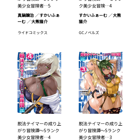
美少女冒険者…5
ク美少女冒険…4
真鍋譲治
すかいふぁ
すかいふぁーむ
大熊
ーむ
大熊猫介
猫介
ライドコミックス
GCノベルズ
脱法テイマーの成り上
脱法テイマーの成り上
がり冒険譚～Sランク
がり冒険譚～Sランク
美少女冒険者…4
美少女冒険者…3