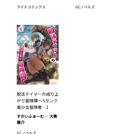
ライドコミックス
GCノベルズ
脱法テイマーの成り上
がり冒険譚 ～Sランク
美少女冒険者…1
すかいふぁーむ
大熊
猫介
GCノベルズ