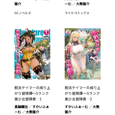
猫介
ーむ
大熊猫介
GCノベルズ
ライドコミックス
脱法テイマーの成り上
脱法テイマーの成り上
がり冒険譚～Sランク
がり冒険譚 ～Sランク
美少女冒険者…1
美少女冒険者…2
真鍋譲治
すかいふぁ
すかいふぁーむ
大熊
ーむ
大熊猫介
猫介