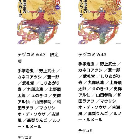
テヅコミ Vol.3 限定
テヅコミ Vol.3
版
手塚治虫
野上武士
カネコアツシ
蒼一郎
手塚治虫
野上武士
武礼堂
しりあがり
カネコアツシ
蒼一郎
寿
九部玖凛
上野顕
武礼堂
しりあがり
太郎
えのきづ
史群
寿
九部玖凛
上野顕
アル仙
山田参助
和
太郎
えのきづ
史群
田ラヂヲ
マウリシ
アル仙
山田参助
和
オ・デ・ソウザ
古瀬
田ラヂヲ
マウリシ
風
高梨りんご
ルノ
オ・デ・ソウザ
古瀬
ー・ルメール
風
高梨りんご
ルノ
ー・ルメール
テヅコミ
テヅコミ