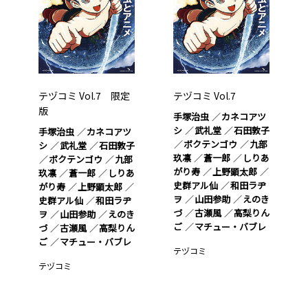
テヅコミ Vol.7 限定
テヅコミ Vol.7
版
手塚治虫
カネコアツ
シ
武礼堂
石田敦子
手塚治虫
カネコアツ
ボクテンゴウ
九部
シ
武礼堂
石田敦子
玖凛
蒼一郎
しりあ
ボクテンゴウ
九部
がり寿
上野顕太郎
玖凛
蒼一郎
しりあ
史群アル仙
和田ラヂ
がり寿
上野顕太郎
ヲ
山田参助
えのき
史群アル仙
和田ラヂ
づ
古瀬風
高梨りん
ヲ
山田参助
えのき
ご
マチュー・バブレ
づ
古瀬風
高梨りん
ご
マチュー・バブレ
テヅコミ
テヅコミ