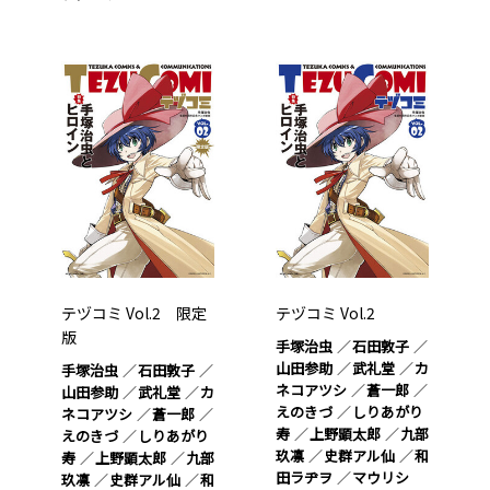
テヅコミ Vol.2 限定
テヅコミ Vol.2
版
手塚治虫
石田敦子
山田参助
武礼堂
カ
手塚治虫
石田敦子
ネコアツシ
蒼一郎
山田参助
武礼堂
カ
えのきづ
しりあがり
ネコアツシ
蒼一郎
寿
上野顕太郎
九部
えのきづ
しりあがり
玖凛
史群アル仙
和
寿
上野顕太郎
九部
田ラヂヲ
マウリシ
玖凛
史群アル仙
和