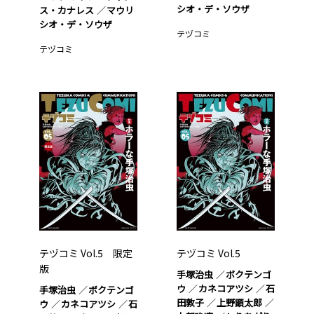
シオ・デ・ソウザ
ス・カナレス
マウリ
シオ・デ・ソウザ
テヅコミ
テヅコミ
テヅコミ Vol.5 限定
テヅコミ Vol.5
版
手塚治虫
ボクテンゴ
ウ
カネコアツシ
石
手塚治虫
ボクテンゴ
田敦子
上野顕太郎
ウ
カネコアツシ
石