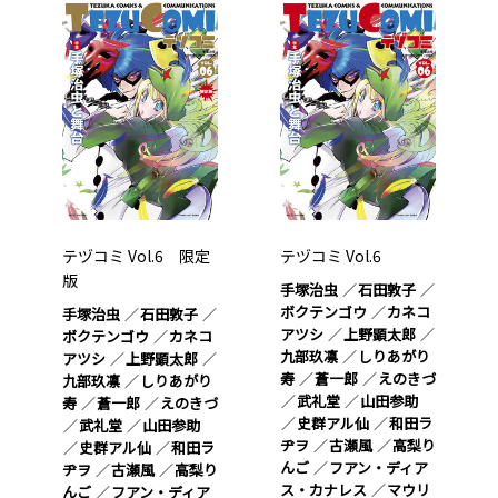
テヅコミ Vol.6 限定
テヅコミ Vol.6
版
手塚治虫
石田敦子
ボクテンゴウ
カネコ
手塚治虫
石田敦子
アツシ
上野顕太郎
ボクテンゴウ
カネコ
九部玖凛
しりあがり
アツシ
上野顕太郎
寿
蒼一郎
えのきづ
九部玖凛
しりあがり
武礼堂
山田参助
寿
蒼一郎
えのきづ
史群アル仙
和田ラ
武礼堂
山田参助
ヂヲ
古瀬風
高梨り
史群アル仙
和田ラ
んご
フアン・ディア
ヂヲ
古瀬風
高梨り
ス・カナレス
マウリ
んご
フアン・ディア