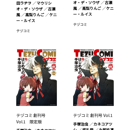
オ・デ・ソウザ
古瀬
田ラヂヲ
マウリシ
風
高梨りんご
ケニ
オ・デ・ソウザ
古瀬
ー・ルイス
風
高梨りんご
ケニ
ー・ルイス
テヅコミ
テヅコミ
テヅコミ 創刊号
テヅコミ 創刊号 Vol.1
Vol.1 限定版
手塚治虫
カネコアツ
シ
武礼堂
九部玖凛