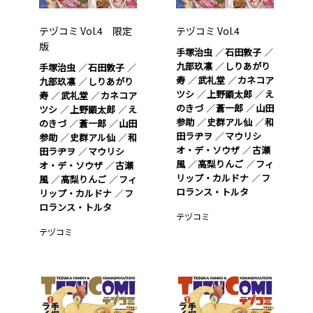
テヅコミ Vol.4 限定
テヅコミ Vol.4
版
手塚治虫
石田敦子
九部玖凛
しりあがり
手塚治虫
石田敦子
寿
武礼堂
カネコア
九部玖凛
しりあがり
ツシ
上野顕太郎
え
寿
武礼堂
カネコア
のきづ
蒼一郎
山田
ツシ
上野顕太郎
え
参助
史群アル仙
和
のきづ
蒼一郎
山田
田ラヂヲ
マウリシ
参助
史群アル仙
和
オ・デ・ソウザ
古瀬
田ラヂヲ
マウリシ
風
高梨りんご
フィ
オ・デ・ソウザ
古瀬
リップ・カルドナ
フ
風
高梨りんご
フィ
ロランス・トルタ
リップ・カルドナ
フ
ロランス・トルタ
テヅコミ
テヅコミ