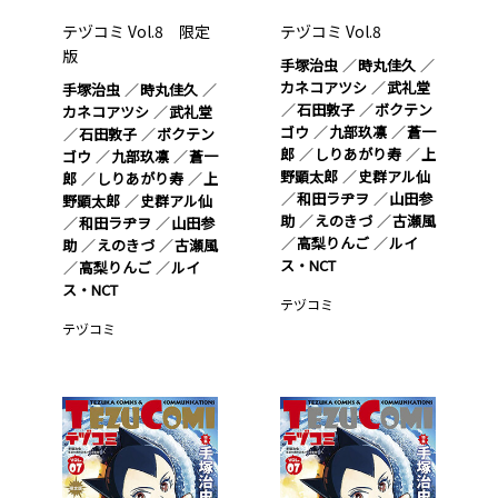
テヅコミ Vol.8 限定
テヅコミ Vol.8
版
手塚治虫
時丸佳久
カネコアツシ
武礼堂
手塚治虫
時丸佳久
石田敦子
ボクテン
カネコアツシ
武礼堂
ゴウ
九部玖凛
蒼一
石田敦子
ボクテン
郎
しりあがり寿
上
ゴウ
九部玖凛
蒼一
野顕太郎
史群アル仙
郎
しりあがり寿
上
和田ラヂヲ
山田参
野顕太郎
史群アル仙
助
えのきづ
古瀬風
和田ラヂヲ
山田参
高梨りんご
ルイ
助
えのきづ
古瀬風
ス・NCT
高梨りんご
ルイ
ス・NCT
テヅコミ
テヅコミ