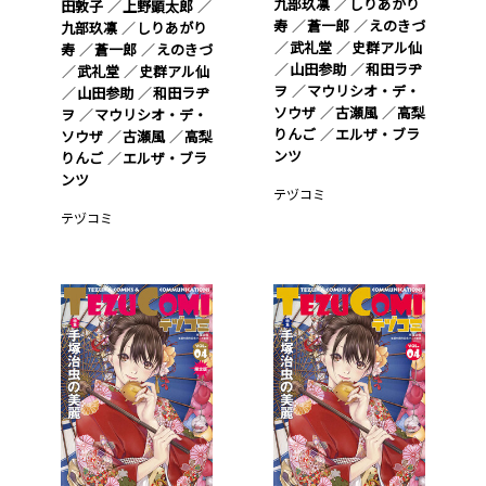
九部玖凛
しりあがり
田敦子
上野顕太郎
寿
蒼一郎
えのきづ
九部玖凛
しりあがり
武礼堂
史群アル仙
寿
蒼一郎
えのきづ
山田参助
和田ラヂ
武礼堂
史群アル仙
ヲ
マウリシオ・デ・
山田参助
和田ラヂ
ソウザ
古瀬風
高梨
ヲ
マウリシオ・デ・
りんご
エルザ・ブラ
ソウザ
古瀬風
高梨
ンツ
りんご
エルザ・ブラ
ンツ
テヅコミ
テヅコミ