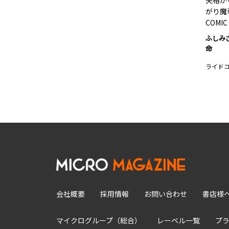
失格か
がり魔
COMIC
ふしみ
命
ライド
会社概要
採用情報
お問い合わせ
書店様
マイクログループ（総合）
レーベル一覧
プ