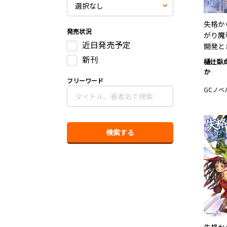
失格か
発売状況
がり魔
近日発売予定
開発と
新刊
樋辻臥
か
フリーワード
GCノベ