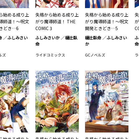
ら始める成り上
失格から始める成り上
失格から始める成り上
失
導師道！～呪文
がり魔導師道！ THE
がり魔導師道！～呪文
が
きどき…6
COMIC 3
開発ときどき…5
C
命
ふしみさい
ふしみさいか
樋辻臥
樋辻臥命
ふしみさい
ふ
命
か
命
ルズ
ライドコミックス
GCノベルズ
ラ