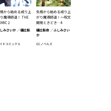
格から始める成り上
失格から始める成り上
り魔導師道！ THE
がり魔導師道！～呪文
OMIC 2
開発ときどき…4
しみさいか
樋辻臥
樋辻臥命
ふしみさい
か
イドコミックス
GCノベルズ