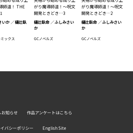
ら始める成り上
失格から始める成り上
失格から始める成り上
導師道！ THE
がり魔導師道！～呪文
がり魔導師道！～呪文
 1
開発ときどき…3
開発ときどき…2
さいか
樋辻臥
樋辻臥命
ふしみさい
樋辻臥命
ふしみさい
か
か
コミックス
GCノベルズ
GCノベルズ
へお知らせ
作品アンケートはこちら
ライバシーポリシー
English Site