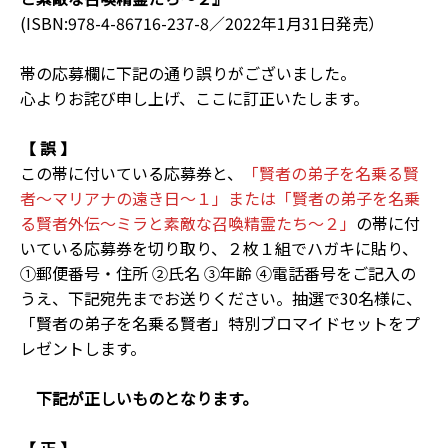
(ISBN:978-4-86716-237-8／2022年1月31日発売）
帯の応募欄に下記の通り誤りがございました。
心よりお詫び申し上げ、ここに訂正いたします。
【 誤 】
この帯に付いている応募券と、
「賢者の弟子を名乗る賢
者～マリアナの遠き日～１」または「賢者の弟子を名乗
る賢者外伝～ミラと素敵な召喚精霊たち～２」
の帯に付
いている応募券を切り取り、２枚１組でハガキに貼り、
①郵便番号・住所 ②氏名 ③年齢 ④電話番号をご記入の
うえ、下記宛先までお送りください。抽選で30名様に、
「賢者の弟子を名乗る賢者」特別ブロマイドセットをプ
レゼントします。
下記が正しいものとなります。