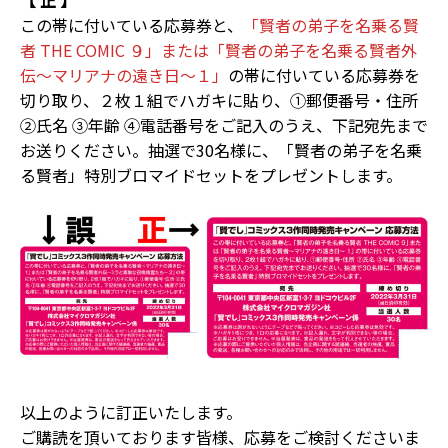
【 正 】
この帯に付いている応募券と、
「賢者の弟子を名乗る賢
者 THE COMIC ９」または「賢者の弟子を名乗る賢者外
伝～マリアナの遠き日～１」
の帯に付いている応募券を
切り取り、２枚１組でハガキに貼り、①郵便番号・住所
②氏名 ③年齢 ④電話番号をご記入のうえ、下記宛先まで
お送りください。抽選で30名様に、「賢者の弟子を名乗
る賢者」特別ブロマイドセットをプレゼントします。
以上のように訂正いたします。
ご購読を頂いております皆様、応募をご検討くださいま