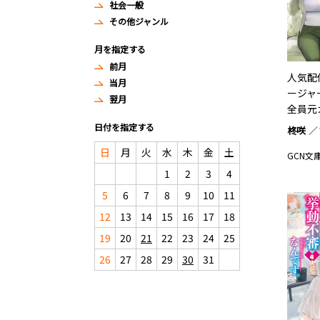
社会一般
その他ジャンル
月を指定する
前月
人気配
当月
ージャ
翌月
全員元
日付を指定する
柊咲
日
月
火
水
木
金
土
GCN文
1
2
3
4
5
6
7
8
9
10
11
12
13
14
15
16
17
18
19
20
21
22
23
24
25
26
27
28
29
30
31