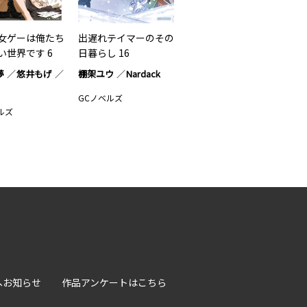
女ゲーは俺たち
出遅れテイマーのその
い世界です 6
日暮らし 16
夢
悠井もげ
棚架ユウ
Nardack
GCノベルズ
ルズ
へお知らせ
作品アンケートはこちら