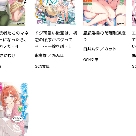
信者たちのマネ
ドジ可愛い後輩は、初
風紀委員の破廉恥遊戯
エ
ーになったら、
恋の順序がバグって
２
て
カノだ…4
る ～一線を越…1
い
白井ムク
カット
さかむけ
氷高悠
たん旦
赤
GCN文庫
庫
GCN文庫
G