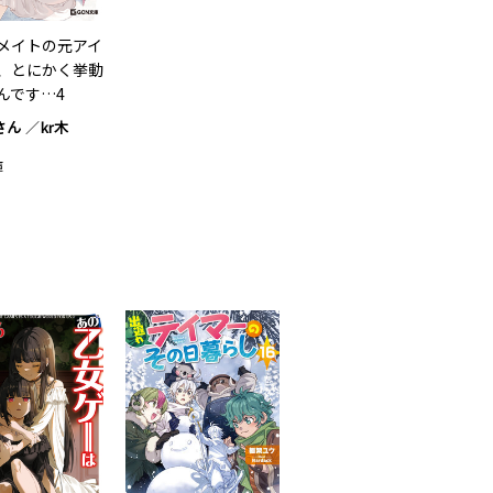
メイトの元アイ
、とにかく挙動
んです…4
さん
kr木
庫