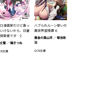
ロ漫画家だけど食っ
ハブられルーン使いの
いけないから、日雇
異世界冒険譚 ６
探索者でダ…2
黄金の黒山羊
菊池政
治
丈聖
福きつね
GCN文庫
CN文庫