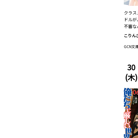
クラス
ドルが
不審な
こりん
GCN文
30
(木)