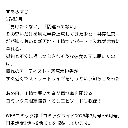
▼あらすじ
17歳3月。
「負けたくない」「間違ってない」
その思いだけを胸に単身上京してきた少女・井芹仁菜。
だが辿り着いた新天地・川崎でアパートに入れず途方に
暮れる。
孤独と不安に押しつぶされそうな彼女の元に届いたの
は、
憧れのアーティスト・河原木桃香が
すぐ近くでストリートライブを行うという知らせだった――
あの日、川崎で響いた音が――再び幕を開ける。
コミックス限定描き下ろしエピソードも収録！
WEBコミック誌「コミックライド2026年2月号～6月号」
同単話版1話～6話までを収録しています。