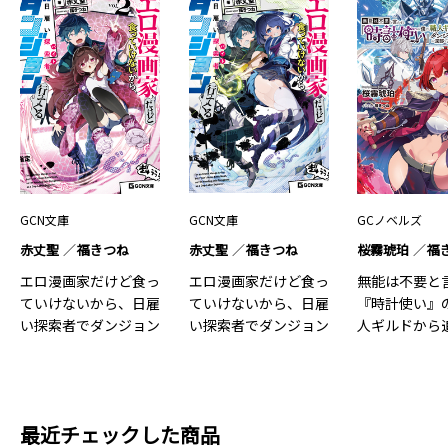
GCN文庫
GCN文庫
GCノベルズ
赤丈聖
福きつね
赤丈聖
福きつね
桜霧琥珀
福
エロ漫画家だけど食っ
エロ漫画家だけど食っ
無能は不要と
ていけないから、日雇
ていけないから、日雇
『時計使い』
い探索者でダンジョン
い探索者でダンジョン
人ギルドから
行っ…2
行っ…1
れる…３
最近チェックした商品