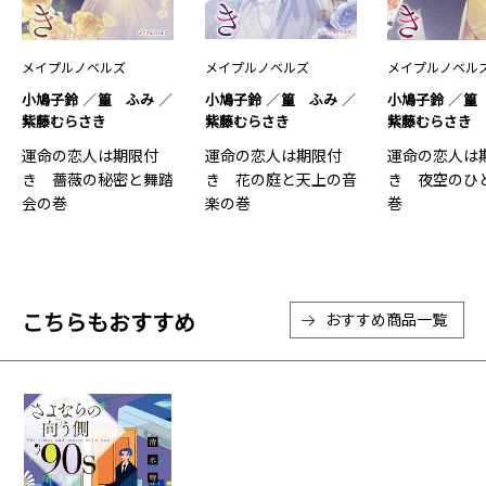
メイプルノベルズ
メイプルノベルズ
メイプルノベル
小鳩子鈴
篁 ふみ
小鳩子鈴
篁 ふみ
小鳩子鈴
篁
紫藤むらさき
紫藤むらさき
紫藤むらさき
運命の恋人は期限付
運命の恋人は期限付
運命の恋人は
き 薔薇の秘密と舞踏
き 花の庭と天上の音
き 夜空のひ
会の巻
楽の巻
巻
こちらもおすすめ
おすすめ商品一覧