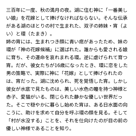
三百年に一度、秋の満月の夜。湖に住む神に「一番美し
い娘」を花嫁として捧げなければならない。そんな伝承
がある湖のほとりの村で生まれた、双子の姉妹・宵（よ
い）と環（たまき）。
姉の宵には、生まれつき顔に青い痣があったため、妹の
環が「神の花嫁候補」に選ばれた。誰からも愛される娘
に育ち、その運命を哀れまれる環。逆に虐げられて育つ
宵。だが、彼女たちが16歳になったとき、環に恋をした
男の策略で、実際に神に「花嫁」として捧げられたの
は、宵だった。湖に沈められ、死を覚悟した宵。しかし
彼女が水底で見たものは、美しい水色の瞳を持つ神様と
赤子、愛猫がいる、閉じられた静かな優しい世界だっ
た。そこで穏やかに暮らし始めた宵は、ある日水面の向
こうに、助けを求めて自分を呼ぶ環の顔を見る。そして
「村が水没する」ことを、それを仕向けたのが目の前の
優しい神様であることを知り――。