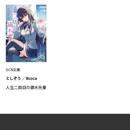
GCN文庫
としぞう
Bcoca
人生二周目の鏑木先輩