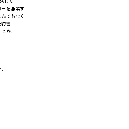
感じた
ローを兼業す
とんでもなく
契約書
」とか、
。
、
…。