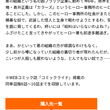
悪の組織という名の超ブラック企業に勤めて早6年。限界を
俺・青井正義は『カラーズ』というヒーロー事務所のヒー
ることにした。しかし、このヒーロー事務所の社長がまた
横暴な奴で、武装した怪人と生身で戦わせようとするわ、
を盾に脅してくるわ、終いには「給料はいらないわよね？
ふざけたこと言ってきやがってヒーロー業も前途多難過ぎ
まあ、かといって悪の組織の方が順調なわけもなく。
少し前から噂になっていた組織の裏切り者が現れたんだが
こいつが人殺しも厭わないような、とんでもない奴でさ…
※WEBコミック誌「コミックライド」掲載の
同単話版6話～10話までを収録しています。
購入先一覧