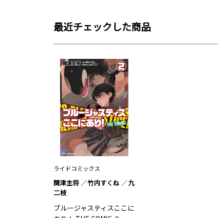
最近チェックした商品
ライドコミックス
関津主将
竹内すくね
九
二枝
ブルージャスティスここに