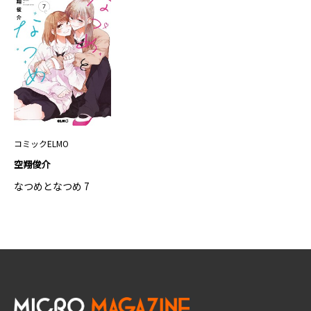
コミックELMO
空翔俊介
なつめとなつめ 7