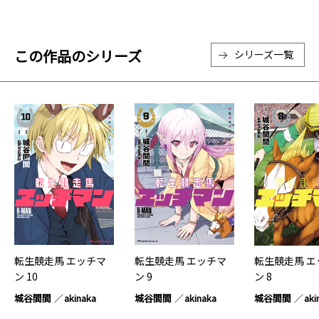
この作品のシリーズ
シリーズ一覧
転生競走馬 エッチマ
転生競走馬 エッチマ
転生競走馬 エ
ン 10
ン 9
ン 8
城谷間間
akinaka
城谷間間
akinaka
城谷間間
aki