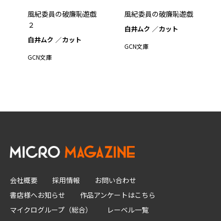
風紀委員の破廉恥遊戯
風紀委員の破廉恥遊戯
２
白井ムク
カット
白井ムク
カット
GCN文庫
GCN文庫
会社概要
採用情報
お問い合わせ
書店様へお知らせ
作品アンケートはこちら
マイクログループ（総合）
レーベル一覧