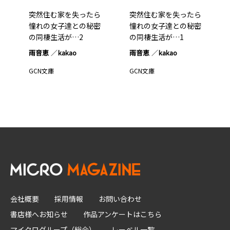
突然住む家を失ったら
突然住む家を失ったら
憧れの女子達との秘密
憧れの女子達との秘密
の同棲生活が…2
の同棲生活が…1
雨音恵
kakao
雨音恵
kakao
GCN文庫
GCN文庫
会社概要
採用情報
お問い合わせ
書店様へお知らせ
作品アンケートはこちら
マイクログループ（総合）
レーベル一覧