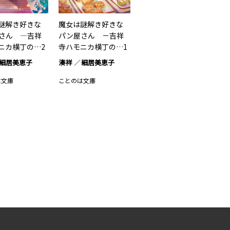
謎解き好きな
魔女は謎解き好きな
さん ―吉祥
パン屋さん －吉祥
ニカ横丁の…2
寺ハモニカ横丁の…1
細居美恵子
湊祥
細居美恵子
は文庫
ことのは文庫