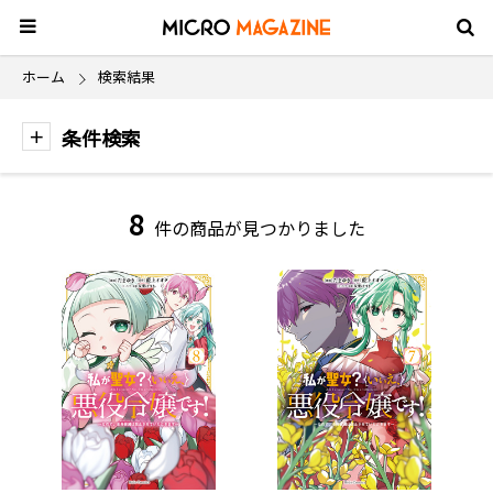
ホーム
検索結果
条件検索
8
件の商品が見つかりました