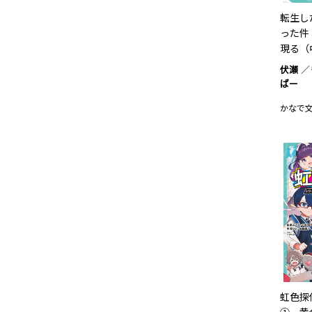
転生し
った件
現る（
伏瀬
ばー
かなで
虹色探