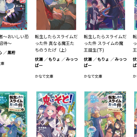
者～おいしい恐
転生したらスライムだ
転生したらスライムだ
転
招待～
った件 真なる魔王た
った件 スライムの魔
っ
ちのうたげ（上）
王誕生(下)
王
心
黒裄
伏瀬
もりょ
みっつ
伏瀬
もりょ
みっつ
伏
文庫
ばー
ばー
ば
かなで文庫
かなで文庫
か