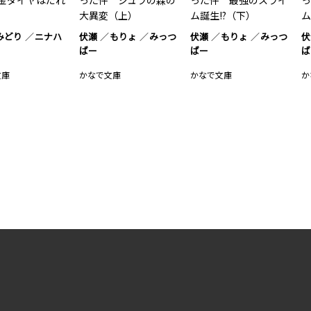
金ダイヤはだれ
った件 ジュラの森の
った件 最強のスライ
っ
大異変（上）
ム誕生!?（下）
ム
みどり
ニナハ
伏瀬
もりょ
みっつ
伏瀬
もりょ
みっつ
伏
ばー
ばー
ば
文庫
かなで文庫
かなで文庫
か