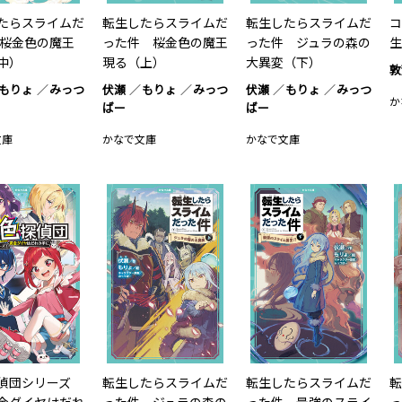
たらスライムだ
転生したらスライムだ
転生したらスライムだ
コ
 桜金色の魔王
った件 桜金色の魔王
った件 ジュラの森の
生
中）
現る（上）
大異変（下）
敦
もりょ
みっつ
伏瀬
もりょ
みっつ
伏瀬
もりょ
みっつ
か
ばー
ばー
文庫
かなで文庫
かなで文庫
偵団シリーズ
転生したらスライムだ
転生したらスライムだ
転