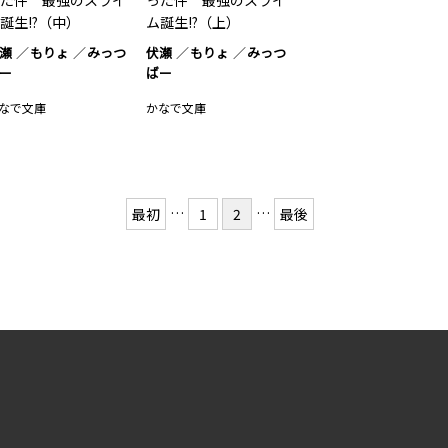
た件 最強のスライ
った件 最強のスライ
誕生!?（中）
ム誕生!?（上）
瀬
もりょ
みっつ
伏瀬
もりょ
みっつ
ー
ばー
なで文庫
かなで文庫
…
…
最初
1
2
最後