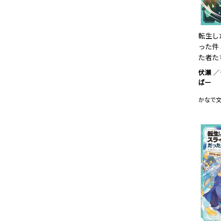
転生し
った件
た者たち
伏瀬
ばー
かなで