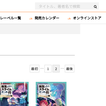
レーベル一覧
発売カレンダー
オンラインストア
…
…
最初
1
2
最後