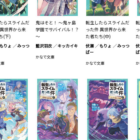
たらスライムだ
鬼はそと！ ～鬼ヶ島
転生したらスライムだ
転
 異世界から来
学園でサバイバル！？
った件 異世界から来
っ
(下)
～
た者たち(中)
た
もりょ
みっつ
藍沢羽衣
キッカイキ
伏瀬
もりょ
みっつ
伏
ばー
ば
かなで文庫
文庫
かなで文庫
か