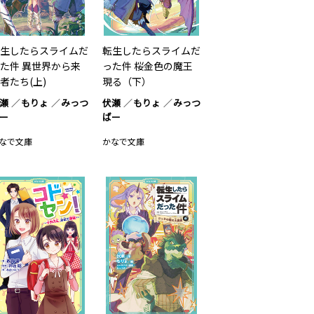
生したらスライムだ
転生したらスライムだ
た件 異世界から来
った件 桜金色の魔王
者たち(上)
現る（下）
瀬
もりょ
みっつ
伏瀬
もりょ
みっつ
ー
ばー
なで文庫
かなで文庫