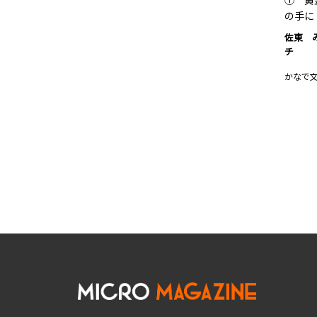
① 黄
の手に
佐東 
チ
かなで