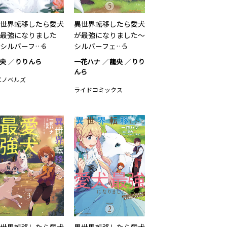
世界転移したら愛犬
異世界転移したら愛犬
が最強になりました
が最強になりました～
シルバーフ…6
シルバーフェ…5
央
りりんら
一花ハナ
龍央
りり
んら
Cノベルズ
ライドコミックス