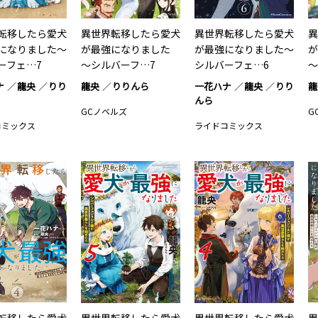
転移したら愛犬
異世界転移したら愛犬
異世界転移したら愛犬
異
になりました～
が最強になりました
が最強になりました～
ーフェ…7
～シルバーフ…7
シルバーフェ…6
～
ナ
龍央
りり
龍央
りりんら
一花ハナ
龍央
りり
龍
んら
GCノベルズ
G
コミックス
ライドコミックス