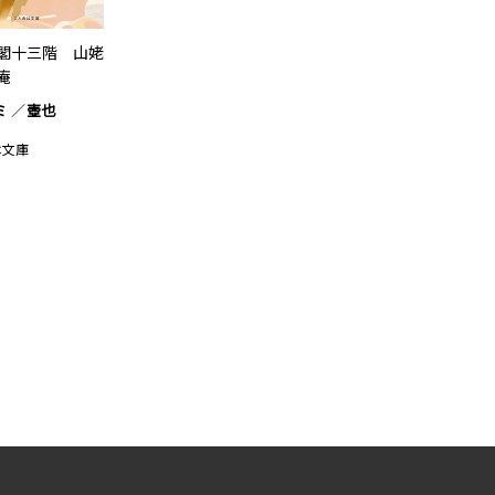
閣十三階 山姥
庵
ミ
壺也
は文庫