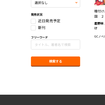
種付け
発売状況
国 ２
近日発売予定
星野林
新刊
け
GCノベ
フリーワード