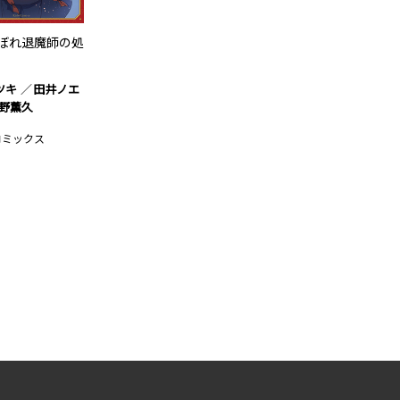
ぼれ退魔師の処
ツキ
田井ノエ
野薫久
コミックス