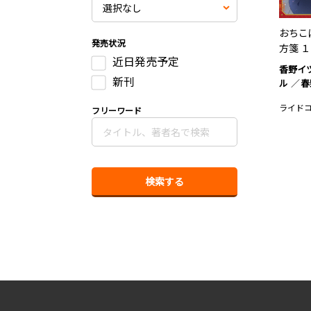
おちこ
発売状況
方箋 １
近日発売予定
香野イ
新刊
ル
春
ライド
フリーワード