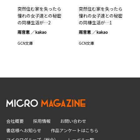
突然住む家を失ったら
突然住む家を失ったら
憧れの女子達との秘密
憧れの女子達との秘密
の同棲生活が…2
の同棲生活が…1
雨音恵
kakao
雨音恵
kakao
GCN文庫
GCN文庫
会社概要
採用情報
お問い合わせ
書店様へお知らせ
作品アンケートはこちら
マイクログループ（総合）
レーベル一覧