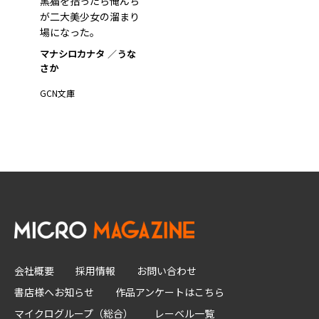
黒猫を拾ったら俺んち
が二大美少女の溜まり
場になった。
マナシロカナタ
うな
さか
GCN文庫
会社概要
採用情報
お問い合わせ
書店様へお知らせ
作品アンケートはこちら
マイクログループ（総合）
レーベル一覧