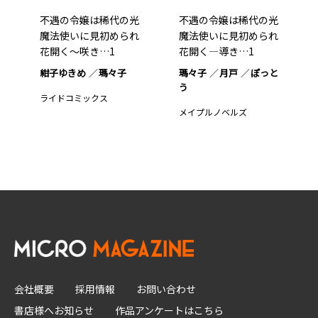
不遇の令嬢は稀代の光
不遇の令嬢は稀代の光
魔法使いに見初められ
魔法使いに見初められ
花開く～咲き…1
花開く―導き…1
紺子ゆきめ
瑪々子
瑪々子
月戸
ぽっと
う
ライドコミックス
メイプルノベルズ
会社概要
採用情報
お問い合わせ
書店様へお知らせ
作品アンケートはこちら