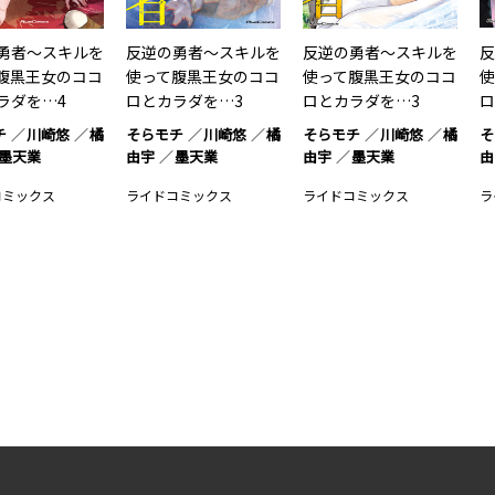
勇者～スキルを
反逆の勇者～スキルを
反逆の勇者～スキルを
反
腹黒王女のココ
使って腹黒王女のココ
使って腹黒王女のココ
使
ラダを…4
ロとカラダを…3
ロとカラダを…3
ロ
チ
川崎悠
橘
そらモチ
川崎悠
橘
そらモチ
川崎悠
橘
そ
墨天業
由宇
墨天業
由宇
墨天業
由
コミックス
ライドコミックス
ライドコミックス
ラ