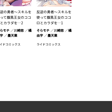
逆の勇者～スキルを
反逆の勇者～スキルを
って腹黒王女のココ
使って腹黒王女のココ
とカラダを…2
ロとカラダを…1
らモチ
川崎悠
橘
そらモチ
川崎悠
橘
宇
墨天業
由宇
墨天業
イドコミックス
ライドコミックス