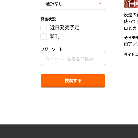
反逆の
発売状況
使って
近日発売予定
ロとカ
新刊
そらモ
由宇
フリーワード
ライド