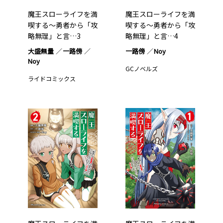
魔王スローライフを満
魔王スローライフを満
喫する～勇者から「攻
喫する～勇者から「攻
略無理」と言…3
略無理」と言…4
大盛無量
一路傍
一路傍
Noy
Noy
GCノベルズ
ライドコミックス