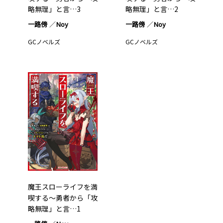
略無理」と言…3
略無理」と言…2
一路傍
Noy
一路傍
Noy
GCノベルズ
GCノベルズ
魔王スローライフを満
喫する～勇者から「攻
略無理」と言…1