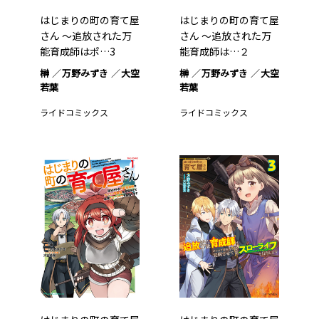
はじまりの町の育て屋
はじまりの町の育て屋
さん ～追放された万
さん ～追放された万
能育成師はポ…3
能育成師は…２
榊
万野みずき
大空
榊
万野みずき
大空
若葉
若葉
ライドコミックス
ライドコミックス