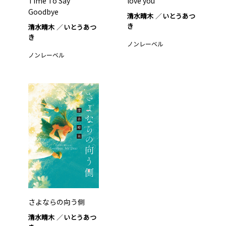
Time To Say
love you
Goodbye
清水晴木
いとうあつ
き
清水晴木
いとうあつ
き
ノンレーベル
ノンレーベル
さよならの向う側
清水晴木
いとうあつ