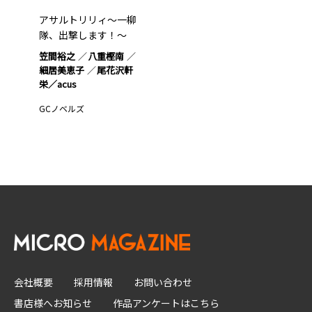
アサルトリリィ～一柳
隊、出撃します！～
笠間裕之
八重樫南
細居美恵子
尾花沢軒
栄／acus
GCノベルズ
会社概要
採用情報
お問い合わせ
書店様へお知らせ
作品アンケートはこちら