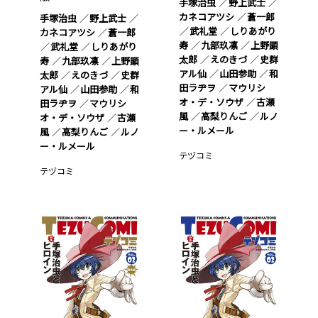
手塚治虫
野上武士
カネコアツシ
蒼一郎
手塚治虫
野上武士
武礼堂
しりあがり
カネコアツシ
蒼一郎
寿
九部玖凛
上野顕
武礼堂
しりあがり
太郎
えのきづ
史群
寿
九部玖凛
上野顕
アル仙
山田参助
和
太郎
えのきづ
史群
田ラヂヲ
マウリシ
アル仙
山田参助
和
オ・デ・ソウザ
古瀬
田ラヂヲ
マウリシ
風
高梨りんご
ルノ
オ・デ・ソウザ
古瀬
ー・ルメール
風
高梨りんご
ルノ
ー・ルメール
テヅコミ
テヅコミ