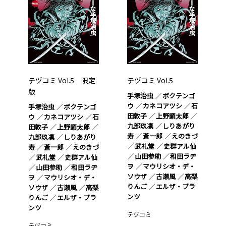
テヅコミ Vol.5 限定
テヅコミ Vol.5
版
手塚治虫
ボクテンゴ
ウ
カネコアツシ
石
手塚治虫
ボクテンゴ
田敦子
上野顕太郎
ウ
カネコアツシ
石
九部玖凛
しりあがり
田敦子
上野顕太郎
寿
蒼一郎
えのきづ
九部玖凛
しりあがり
武礼堂
史群アル仙
寿
蒼一郎
えのきづ
山田参助
和田ラヂ
武礼堂
史群アル仙
ヲ
マウリシオ・デ・
山田参助
和田ラヂ
ソウザ
古瀬風
高梨
ヲ
マウリシオ・デ・
りんご
エルザ・ブラ
ソウザ
古瀬風
高梨
ンツ
りんご
エルザ・ブラ
ンツ
テヅコミ
テヅコミ