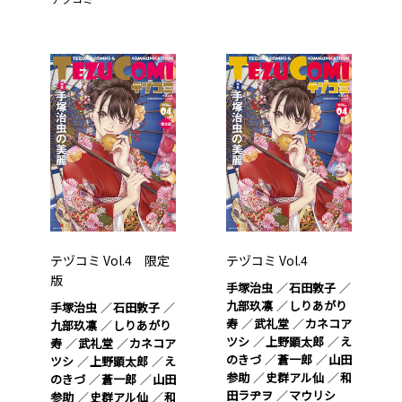
テヅコミ Vol.4 限定
テヅコミ Vol.4
版
手塚治虫
石田敦子
九部玖凛
しりあがり
手塚治虫
石田敦子
寿
武礼堂
カネコア
九部玖凛
しりあがり
ツシ
上野顕太郎
え
寿
武礼堂
カネコア
のきづ
蒼一郎
山田
ツシ
上野顕太郎
え
参助
史群アル仙
和
のきづ
蒼一郎
山田
田ラヂヲ
マウリシ
参助
史群アル仙
和