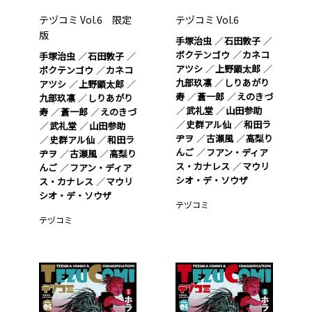
テヅコミ Vol.6 限定
テヅコミ Vol.6
版
手塚治虫
石田敦子
ボクテンゴウ
カネコ
手塚治虫
石田敦子
アツシ
上野顕太郎
ボクテンゴウ
カネコ
九部玖凛
しりあがり
アツシ
上野顕太郎
寿
蒼一郎
えのきづ
九部玖凛
しりあがり
武礼堂
山田参助
寿
蒼一郎
えのきづ
史群アル仙
和田ラ
武礼堂
山田参助
ヂヲ
古瀬風
高梨り
史群アル仙
和田ラ
んご
フアン・ディア
ヂヲ
古瀬風
高梨り
ス・カナレス
マウリ
んご
フアン・ディア
シオ・デ・ソウザ
ス・カナレス
マウリ
シオ・デ・ソウザ
テヅコミ
テヅコミ