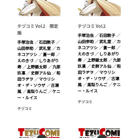
テヅコミ Vol.2 限定
テヅコミ Vol.2
版
手塚治虫
石田敦子
山田参助
武礼堂
カ
手塚治虫
石田敦子
ネコアツシ
蒼一郎
山田参助
武礼堂
カ
えのきづ
しりあがり
ネコアツシ
蒼一郎
寿
上野顕太郎
九部
えのきづ
しりあがり
玖凛
史群アル仙
和
寿
上野顕太郎
九部
田ラヂヲ
マウリシ
玖凛
史群アル仙
和
オ・デ・ソウザ
古瀬
田ラヂヲ
マウリシ
風
高梨りんご
ケニ
オ・デ・ソウザ
古瀬
ー・ルイス
風
高梨りんご
ケニ
ー・ルイス
テヅコミ
テヅコミ