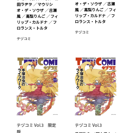
オ・デ・ソウザ
古瀬
田ラヂヲ
マウリシ
風
高梨りんご
フィ
オ・デ・ソウザ
古瀬
リップ・カルドナ
フ
風
高梨りんご
フィ
ロランス・トルタ
リップ・カルドナ
フ
ロランス・トルタ
テヅコミ
テヅコミ
テヅコミ Vol.3 限定
テヅコミ Vol.3
版