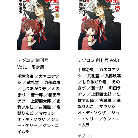
テヅコミ 創刊号
テヅコミ 創刊号 Vol.1
Vol.1 限定版
手塚治虫
カネコアツ
シ
武礼堂
九部玖凛
手塚治虫
カネコアツ
しりあがり寿
えの
シ
武礼堂
九部玖凛
きづ
蒼一郎
和田ラ
しりあがり寿
えの
ヂヲ
上野顕太郎
史
きづ
蒼一郎
和田ラ
群アル仙
古瀬風
高
ヂヲ
上野顕太郎
史
梨りんご
マウリシ
群アル仙
古瀬風
高
オ・デ・ソウザ
ジョ
梨りんご
マウリシ
ー・ケリー
ケン・ニ
オ・デ・ソウザ
ジョ
イムラ
ー・ケリー
ケン・ニ
イムラ
テヅコミ