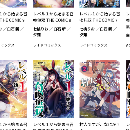
１から始まる召
レベル１から始まる召
レベル１から始まる召
レ
HE COMIC 9
喚無双 THE COMIC 8
喚無双 THE COMIC 7
喚
裏
お
白石 新
七桃りお
白石 新
七桃りお
白石 新
夕薙
夕薙
白
コミックス
ライドコミックス
ライドコミックス
G
１から始まる召
レベル１から始まる召
村人ですが、なにか？
レ