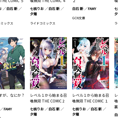
HE COMIC ５
喚無双 THE COMIC ４
２
喚
お
白石 新
七桃りお
白石 新
白石 新
FAMY
七
夕薙
夕
GCN文庫
コミックス
ライドコミックス
ラ
すが、なにか？
レベル１から始まる召
レベル１から始まる召
レ
喚無双 THE COMIC 2
喚無双 THE COMIC １
喚
裏
FAMY
七桃りお
白石 新
七桃りお
白石 新
夕薙
夕薙
白