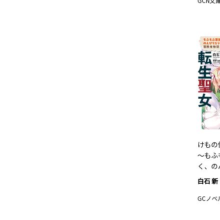
GCN文
けもの
～もふ
く、の
白石 新
GCノベ