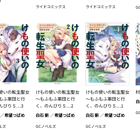
庫
ライドコミックス
ライドコミックス
G
使いの転生聖女
けもの使いの転生聖女
けもの使いの転生聖女
村
もふ軍団と行
～もふもふ軍団と行
～もふもふ軍団と行
白
んびりＳ…3
く、のんびりＳ…2
く、のんびりＳ…1
G
希望つばめ
白石 新
希望つばめ
白石 新
希望つばめ
ルズ
GCノベルズ
GCノベルズ