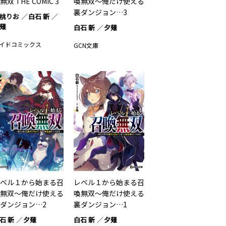
無双 THE COMIC 3
喚無双～俺だけ使える
裏ダンジョン…3
桃りお
白石 新
薙
白石 新
夕薙
イドコミックス
GCN文庫
ベル１から始まる召
レベル１から始まる召
無双～俺だけ使える
喚無双～俺だけ使える
ダンジョン…2
裏ダンジョン…1
石 新
夕薙
白石 新
夕薙