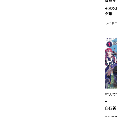
喚無双 T
七桃り
夕薙
ライド
村人で
1
白石 新