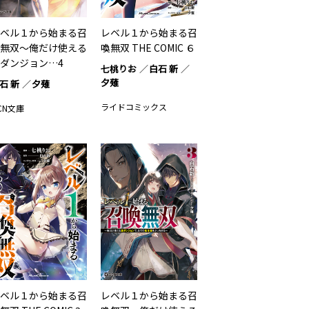
ベル１から始まる召
レベル１から始まる召
無双～俺だけ使える
喚無双 THE COMIC ６
ダンジョン…4
七桃りお
白石 新
夕薙
石 新
夕薙
ライドコミックス
CN文庫
ベル１から始まる召
レベル１から始まる召