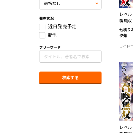
レベル
発売状況
喚無双 T
近日発売予定
七桃り
新刊
夕薙
ライド
フリーワード
レベル