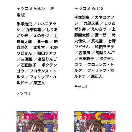
テヅコミ Vol.18 限
テヅコミ Vol.18
定版
手塚治虫
カネコアツ
シ
九部玖凛
しりあ
手塚治虫
カネコアツ
がり寿
えのきづ
上
シ
九部玖凛
しりあ
野顕太郎
蒼一郎
時
がり寿
えのきづ
上
丸佳久
武礼堂
七野
野顕太郎
蒼一郎
時
ワビせん
和田ラヂヲ
丸佳久
武礼堂
七野
古瀬風
高梨りんご
ワビせん
和田ラヂヲ
石田敦子
ボクテン
古瀬風
高梨りんご
ゴウ
フロランス・ト
石田敦子
ボクテン
ルタ
フィリップ・カ
ゴウ
フロランス・ト
ルドナ
原正人
ルタ
フィリップ・カ
ルドナ
原正人
テヅコミ
テヅコミ