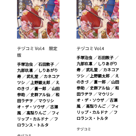
テヅコミ Vol.4 限定
テヅコミ Vol.4
版
手塚治虫
石田敦子
九部玖凛
しりあがり
手塚治虫
石田敦子
寿
武礼堂
カネコア
九部玖凛
しりあがり
ツシ
上野顕太郎
え
寿
武礼堂
カネコア
のきづ
蒼一郎
山田
ツシ
上野顕太郎
え
参助
史群アル仙
和
のきづ
蒼一郎
山田
田ラヂヲ
マウリシ
参助
史群アル仙
和
オ・デ・ソウザ
古瀬
田ラヂヲ
マウリシ
風
高梨りんご
フィ
オ・デ・ソウザ
古瀬
リップ・カルドナ
フ
風
高梨りんご
フィ
ロランス・トルタ
リップ・カルドナ
フ
ロランス・トルタ
テヅコミ
テヅコミ