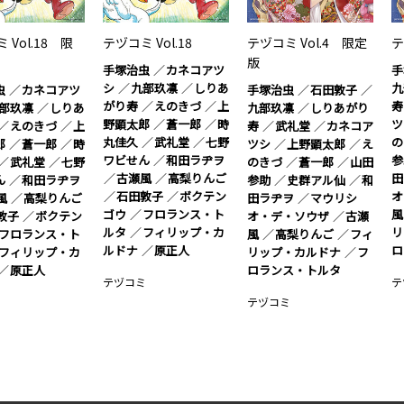
 Vol.18 限
テヅコミ Vol.18
テヅコミ Vol.4 限定
テ
版
手塚治虫
カネコアツ
手
シ
九部玖凛
しりあ
九
虫
カネコアツ
手塚治虫
石田敦子
がり寿
えのきづ
上
寿
部玖凛
しりあ
九部玖凛
しりあがり
野顕太郎
蒼一郎
時
ツ
えのきづ
上
寿
武礼堂
カネコア
丸佳久
武礼堂
七野
の
郎
蒼一郎
時
ツシ
上野顕太郎
え
ワビせん
和田ラヂヲ
参
武礼堂
七野
のきづ
蒼一郎
山田
古瀬風
高梨りんご
田
ん
和田ラヂヲ
参助
史群アル仙
和
石田敦子
ボクテン
オ
風
高梨りんご
田ラヂヲ
マウリシ
ゴウ
フロランス・ト
風
敦子
ボクテン
オ・デ・ソウザ
古瀬
ルタ
フィリップ・カ
リ
フロランス・ト
風
高梨りんご
フィ
ルドナ
原正人
ロ
フィリップ・カ
リップ・カルドナ
フ
原正人
ロランス・トルタ
テヅコミ
テ
ミ
テヅコミ