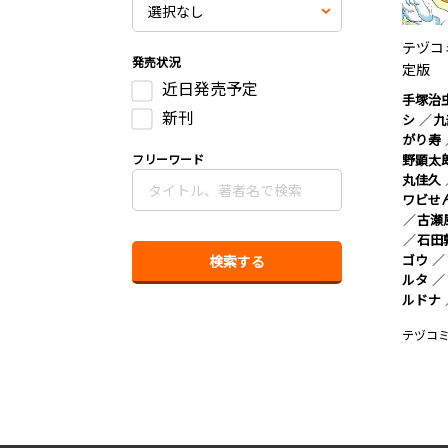
テヅコミ
発売状況
定版
近日発売予定
手塚治
新刊
シ
九
がり寿
野顕太
フリーワード
丸佳久
ワビせ
古瀬
石田
ゴウ
ルタ
ルドナ
テヅコ