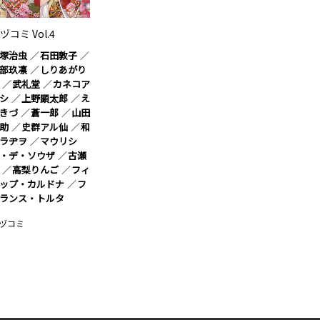
ヅコミ Vol.4
塚治虫
石田敦子
部玖凛
しりあがり
武礼堂
カネコア
シ
上野顕太郎
え
きづ
蒼一郎
山田
助
史群アル仙
和
ラヂヲ
マウリシ
・デ・ソウザ
古瀬
高梨りんご
フィ
ップ・カルドナ
フ
ランス・トルタ
ヅコミ