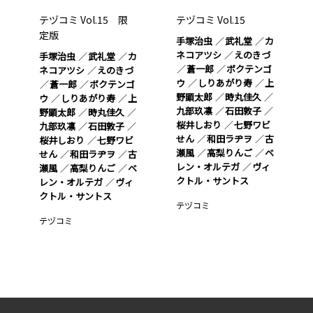
テヅコミ Vol.15 限
テヅコミ Vol.15
定版
手塚治虫
武礼堂
カ
ネコアツシ
えのきづ
手塚治虫
武礼堂
カ
蒼一郎
ボクテンゴ
ネコアツシ
えのきづ
ウ
しりあがり寿
上
蒼一郎
ボクテンゴ
野顕太郎
時丸佳久
ウ
しりあがり寿
上
九部玖凛
石田敦子
野顕太郎
時丸佳久
桜井しおり
七野ワビ
九部玖凛
石田敦子
せん
和田ラヂヲ
古
桜井しおり
七野ワビ
瀬風
高梨りんご
ベ
せん
和田ラヂヲ
古
レン・オルテガ
ヴィ
瀬風
高梨りんご
ベ
クトル・サントス
レン・オルテガ
ヴィ
クトル・サントス
テヅコミ
テヅコミ