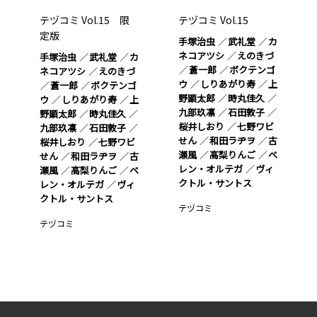
テヅコミ Vol.15 限
テヅコミ Vol.15
定版
手塚治虫
武礼堂
カ
ネコアツシ
えのきづ
手塚治虫
武礼堂
カ
蒼一郎
ボクテンゴ
ネコアツシ
えのきづ
ウ
しりあがり寿
上
蒼一郎
ボクテンゴ
野顕太郎
時丸佳久
ウ
しりあがり寿
上
九部玖凛
石田敦子
野顕太郎
時丸佳久
桜井しおり
七野ワビ
九部玖凛
石田敦子
せん
和田ラヂヲ
古
桜井しおり
七野ワビ
瀬風
高梨りんご
ベ
せん
和田ラヂヲ
古
レン・オルテガ
ヴィ
瀬風
高梨りんご
ベ
クトル・サントス
レン・オルテガ
ヴィ
クトル・サントス
テヅコミ
テヅコミ