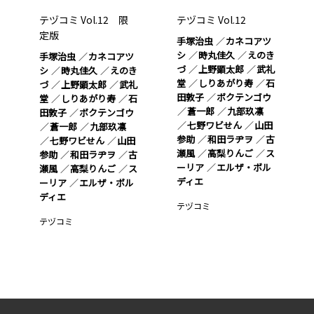
テヅコミ Vol.12 限
テヅコミ Vol.12
定版
手塚治虫
カネコアツ
シ
時丸佳久
えのき
手塚治虫
カネコアツ
づ
上野顕太郎
武礼
シ
時丸佳久
えのき
堂
しりあがり寿
石
づ
上野顕太郎
武礼
田敦子
ボクテンゴウ
堂
しりあがり寿
石
蒼一郎
九部玖凛
田敦子
ボクテンゴウ
七野ワビせん
山田
蒼一郎
九部玖凛
参助
和田ラヂヲ
古
七野ワビせん
山田
瀬風
高梨りんご
ス
参助
和田ラヂヲ
古
ーリア
エルザ・ボル
瀬風
高梨りんご
ス
ディエ
ーリア
エルザ・ボル
ディエ
テヅコミ
テヅコミ