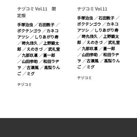
テヅコミ Vol.11 限
テヅコミ Vol.11
定版
手塚治虫
石田敦子
ボクテンゴウ
カネコ
手塚治虫
石田敦子
アツシ
しりあがり寿
ボクテンゴウ
カネコ
時丸佳久
上野顕太
アツシ
しりあがり寿
郎
えのきづ
武礼堂
時丸佳久
上野顕太
九部玖凛
蒼一郎
郎
えのきづ
武礼堂
山田参助
和田ラヂ
九部玖凛
蒼一郎
ヲ
古瀬風
高梨りん
山田参助
和田ラヂ
ご
ミグ
ヲ
古瀬風
高梨りん
ご
ミグ
テヅコミ
テヅコミ